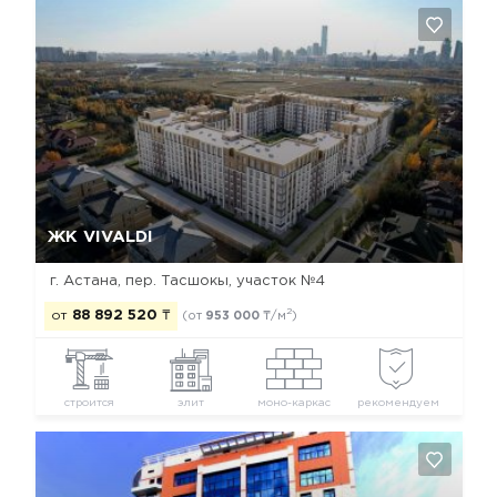
Да, удалить
Отмена
ЖК VIVALDI
г. Астана, пер. Тасшокы, участок №4
2
от
88 892 520
₸
(от
953 000
₸/м
)
строится
элит
моно-каркас
рекомендуем