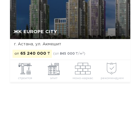
Да, удалить
Отмена
ЖК EUROPE CITY
г. Астана, ул. Акмешит
2
от
65 240 000
₸
(от
845 000
₸/м
)
строится
элит
моно-каркас
рекомендуем
Новостройки Астаны
Новостройки Есильского района
Новостройки элит класса
Новостройки застройщика AIBYN Construction Group