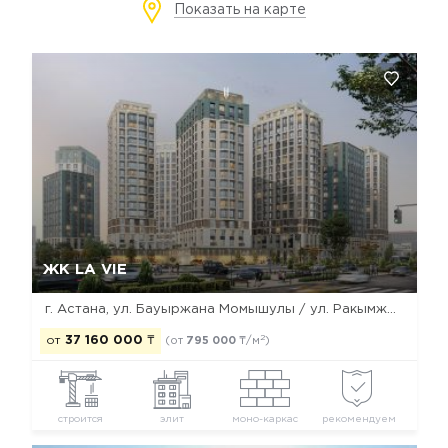
Показать на карте
Да, удалить
Отмена
ЖК LA VIE
г. Астана, ул. Бауыржана Момышулы / ул. Ракымжана Кошкарбаева / ул. Дауылпаз (Акыртас)
2
от
37 160 000
₸
(от
795 000
₸/м
)
строится
элит
моно-каркас
рекомендуем