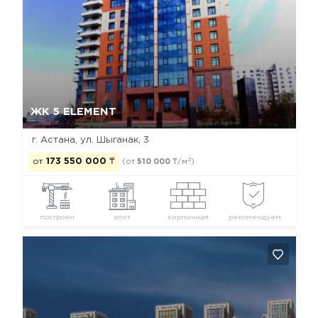
Да, удалить
Отмена
ЖК 5 ELEMENT
г. Астана, ул. Шыганак, 3
2
от
173 550 000
₸
(от
510 000
₸/м
)
построен
элит
кирпичная
рекомендуем