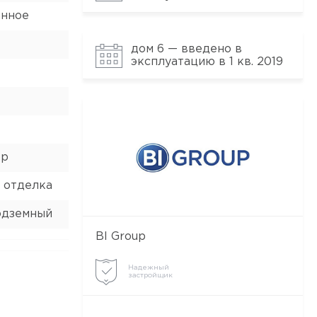
анное
дом 6 — введено в
эксплуатацию в 1 кв. 2019
ор
 отделка
одземный
BI Group
Надежный
застройщик