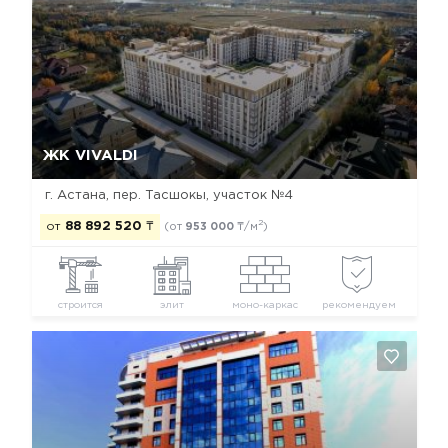
Да, удалить
Отмена
ЖК VIVALDI
г. Астана, пер. Тасшокы, участок №4
2
от
88 892 520
₸
(от
953 000
₸/м
)
строится
элит
моно-каркас
рекомендуем