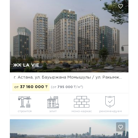
Да, удалить
Отмена
ЖК LA VIE
г. Астана, ул. Бауыржана Момышулы / ул. Ракымжана Кошкарбаева / ул. Дауылпаз (Акыртас)
2
от
37 160 000
₸
(от
795 000
₸/м
)
строится
элит
моно-каркас
рекомендуем