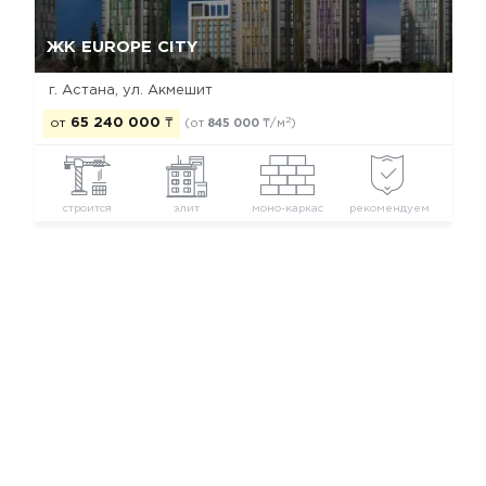
Да, удалить
Отмена
ЖК EUROPE CITY
г. Астана, ул. Акмешит
2
от
65 240 000
₸
(от
845 000
₸/м
)
строится
элит
моно-каркас
рекомендуем
Новостройки Астаны
Новостройки района Байконур
Новостройки элит класса
Новостройки застройщика Континент-Cтрой