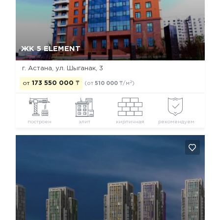
Да, удалить
Отмена
ЖК 5 ELEMENT
г. Астана, ул. Шыганак, 3
2
от
173 550 000
₸
(от
510 000
₸/м
)
построен
элит
кирпичная
рекомендуем