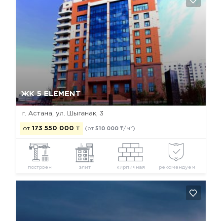
Да, удалить
Отмена
ЖК 5 ELEMENT
г. Астана, ул. Шыганак, 3
2
от
173 550 000
₸
(от
510 000
₸/м
)
построен
элит
кирпичная
рекомендуем