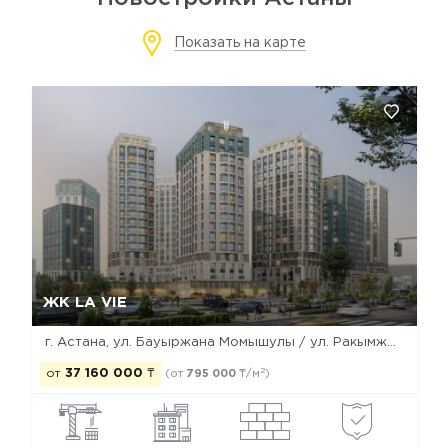
Показать на карте
Да, удалить
Отмена
ЖК LA VIE
г. Астана, ул. Бауыржана Момышулы / ул. Ракымжана Кошкарбаева / ул. Дауылпаз (Акыртас)
2
от
37 160 000
₸
(от
795 000
₸/м
)