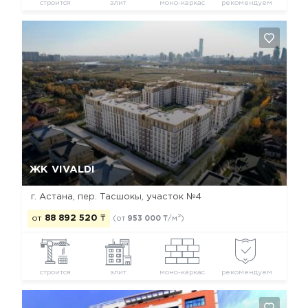
строится
элит
моно-каркас
рекомендуем
Да, удалить
Отмена
ЖК VIVALDI
г. Астана, пер. Тасшокы, участок №4
2
от
88 892 520
₸
(от
953 000
₸/м
)
строится
элит
моно-каркас
рекомендуем