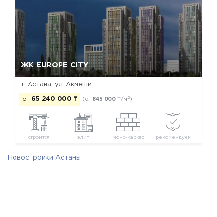
Да, удалить
Отмена
ЖК EUROPE CITY
г. Астана, ул. Акмешит
2
от
65 240 000
₸
(от
845 000
₸/м
)
строится
элит
моно-каркас
рекомендуем
Новостройки Астаны
Новостройки Алматинского района
Новостройки элит класса