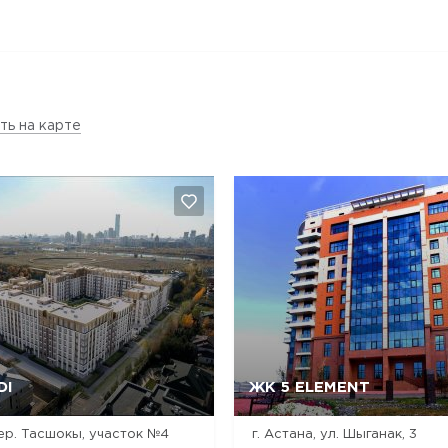
ть на карте
DI
ЖК 5 ELEMENT
Да, удалить
Отмена
Да, удалить
Отмена
пер. Тасшокы, участок №4
г. Астана, ул. Шыганак, 3