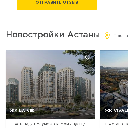
ОТПРАВИТЬ ОТЗЫВ
Новостройки Астаны
Показа
ЖК LA VIE
ЖК VIVAL
Да, удалить
Отмена
г. Астана, ул. Бауыржана Момышулы / ул. Ракымжана Кошкарбаева / ул. Дауылпаз (Акыртас)
г. Астана, 