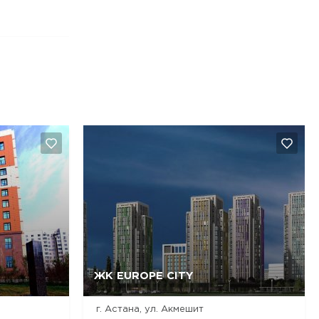
ЖК EUROPE CITY
Да, удалить
Отмена
г. Астана, ул. Акмешит