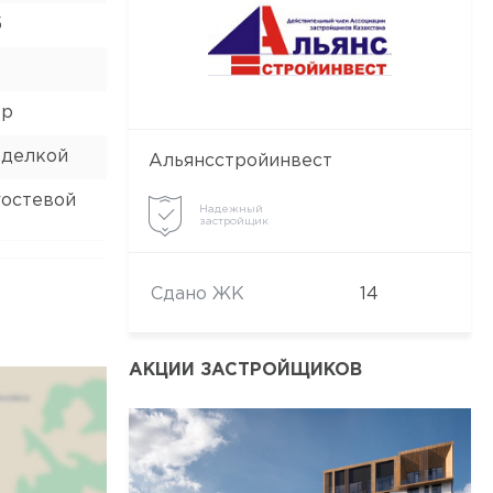
5
ор
тделкой
Альянсстройинвест
гостевой
Надежный
застройщик
Сдано ЖК
14
АКЦИИ ЗАСТРОЙЩИКОВ