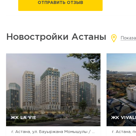
ОТПРАВИТЬ ОТЗЫВ
Новостройки Астаны
Показа
ЖК LA VIE
ЖК VIVAL
Да, удалить
Отмена
г. Астана, ул. Бауыржана Момышулы / ул. Ракымжана Кошкарбаева / ул. Дауылпаз (Акыртас)
г. Астана, 