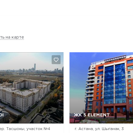
ть на карте
DI
ЖК 5 ELEMENT
Да, удалить
Отмена
Да, удалить
Отмена
пер. Тасшокы, участок №4
г. Астана, ул. Шыганак, 3