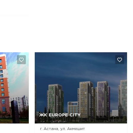
ЖК EUROPE CITY
Да, удалить
Отмена
г. Астана, ул. Акмешит